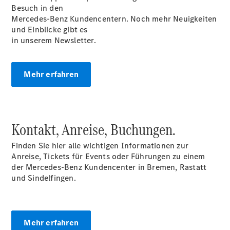
Besuch in den
Der neue
Mercedes-Benz Kundencentern. Noch mehr Neuigkeiten
GLB
und Einblicke gibt es
Der neue
in unserem Newsletter.
GLB –
elektrisch
Der neue
Mehr erfahren
GLC SUV –
elektrisch
GLC SUV
GLC Coupé
GLE SUV
Kontakt, Anreise, Buchungen.
GLE Coupé
GLS
Finden Sie hier alle wichtigen Informationen zur
Mercedes-
Anreise, Tickets für Events oder Führungen zu einem
Maybach
der Mercedes-Benz Kundencenter in Bremen, Rastatt
GLS
und Sindelfingen.
G-Klasse
T-Modelle
/ Kombis
Mehr erfahren