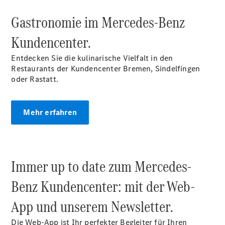
Gastronomie im Mercedes‑Benz
Kundencenter.
Der neue
Entdecken Sie die kulinarische Vielfalt in den
GLA
Restaurants der Kundencenter Bremen, Sindelfingen
Der neue
oder Rastatt.
elektrische
GLA
EQA –
Mehr erfahren
elektrisch
EQE SUV –
elektrisch
EQS SUV –
Immer up to date zum Mercedes-
elektrisch
G-Klasse –
Benz Kundencenter: mit der Web-
elektrisch
Mercedes-
App und unserem Newsletter.
Maybach
EQS SUV –
Die Web-App ist Ihr perfekter Begleiter für Ihren
elektrisch