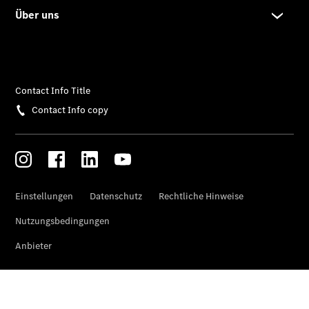
Modell
E-Klasse T-
Modell
Kompaktwagen
A-Klasse
Kompaktlimousine
B-Klasse
Coupés
CLA Coupé
CLE Coupé