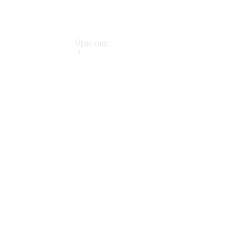
Über uns
Übersicht
Kontakt
Ansprechpartner
Probefahrt