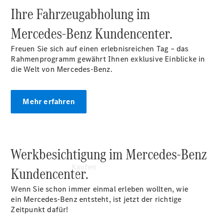
vereinbaren
Ihre Fahrzeugabholung im
Probefahrt
vereinbaren
Mercedes‑Benz Kundencenter.
Konfigurator
Modellübersicht
Freuen Sie sich auf einen erlebnisreichen Tag – das
Tel: +49
Rahmenprogramm gewährt Ihnen exklusive Einblicke in
771/838-0
die Welt von Mercedes-Benz.
Mehr erfahren
Werkbesichtigung im Mercedes-Benz
Kaufen
Kundencenter.
Wenn Sie schon immer einmal erleben wollten, wie
ein Mercedes-Benz entsteht, ist jetzt der richtige
Zeitpunkt dafür!