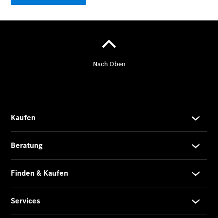
Der
brandneue
CLA
Shooting
Brake
Der
elektrische
CLA
Shooting
Brake
CLA
Shooting
Brake
C-Klasse T-