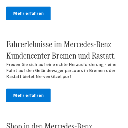
Mehr erfahren
Übersicht
140 Jahre
Innovation
Mercedes-
Benz
Fahrerlebnisse im Mercedes‑Benz
Store
Neuwagenangebote
Kundencenter Bremen und Rastatt.
Freuen Sie sich auf eine echte Herausforderung - eine
Fahrt auf den Geländewagenparcours in Bremen oder
Rastatt bietet Nervenkitzel pur!
Leasing
Mehr erfahren
Privatkunden
Leasing
Gewerbekunden
Finanzierung
Shop in den Mercedes‑Benz
Privatkunden