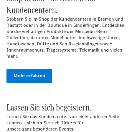
Finanzierung
Kundencentern.
Gewerbekunden
Kurzfristig
Stöbern Sie im Shop der Kundencentern in Bremen und
verfügbare
Rastatt oder in der Boutique in Sindelfingen. Entdecken
Angebote
Sie die vielfältigen Produkte der Mercedes-Benz
V-Klasse
Collection, darunter Modellautos, hochwertige Uhren,
V-Klasse
Handtaschen, Düfte und Schlüsselanhänger sowie
Marco Polo
Innenraumschutz, Trägersysteme, Telematik und vieles
Limousinen
mehr.
Mehr erfahren
Der
elektrische
Lassen Sie sich begeistern.
CLA mit EQ-
Technologie
Lernen Sie das Kundencenter von einer anderen Seite
Der neue
kennen – sichern Sie sich Tickets für
CLA
unsere ganz besonderen Events.
EQE