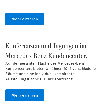
Limousine -
elektrisch
EQS
Mehr erfahren
Limousine -
elektrisch
C-Klasse
Limousine
C-Klasse
Konferenzen und Tagungen im
Limousine -
elektrisch
Mercedes‑Benz Kundencenter.
E-Klasse
Limousine
Auf der gesamten Fläche des Mercedes-Benz
S-Klasse
Kundencenters bieten wir Ihnen fünf verschiedene
Limousine
Räume und eine individuell gestaltbare
S-Klasse
Ausstellungsfläche für Ihre Konferenz.
Lang
Mercedes-
Maybach S-
Mehr erfahren
Klasse
SUVs