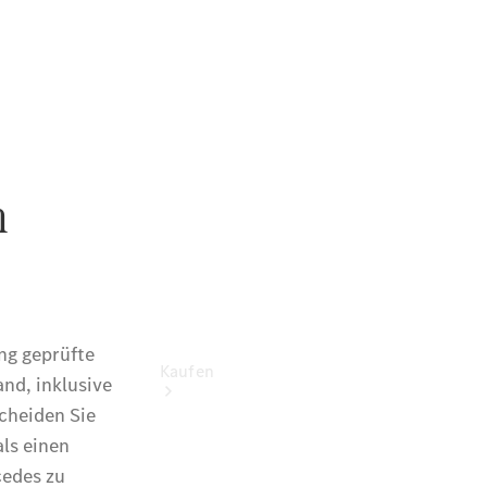
vereinbaren
Probefahrt
vereinbaren
Konfigurator
Modellübersicht
Tel: +49
771/838-0
Kaufen