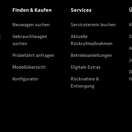
Finanzierung
Gewerbekunden
Kurzfristig
verfügbare
Angebote
V-Klasse
V-Klasse
Marco Polo
Limousinen
Der
elektrische
CLA mit EQ-
Technologie
Der neue
CLA
EQE