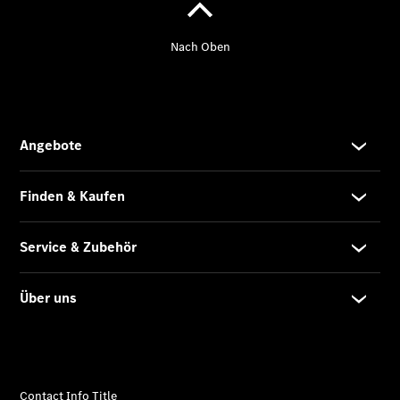
Übersicht
Neuwagenangebote
Übersicht
Transporter
Highlights
Leasing
Privatkunden
Leasing
Gewerbekunden
Finanzierung
Privatkunden
Finanzierung
Gewerbekunden
Mercedes-
Benz