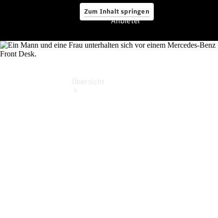
Zum Inhalt springen
Anbieter
Anbieter
Übersicht
Startseite
Modellübersicht
Konfigurator
Ansprechpartner
finden
Probefahrt