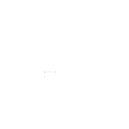
Digitale
Extras
Services
Übersicht
Finanzdienste