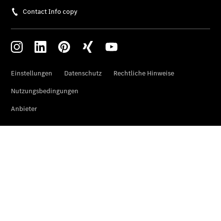
Store
Gebrauchtwagensuche
Elektrotransporter
Sprinter
Sprinter
Kastenwagen
eSprinter
Kastenwagen
- elektrisch
Sprinter
Tourer
Sprinter
Pritschenfahrzeug
eSprinter
Pritschenfahrzeug
- elektrisch