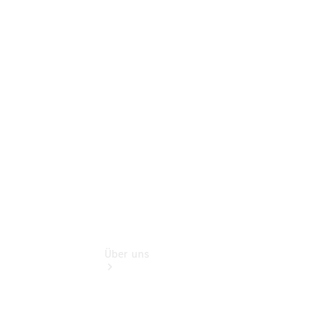
Pannen- &
Schadenhilfe
Service für
Reisemobile
Teile &
Zubehör
Rückrufe &
Umrüstungen
Über uns