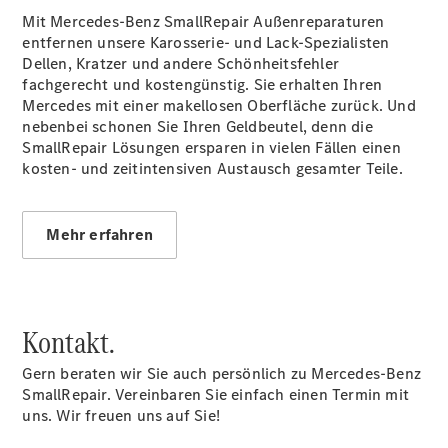
elektrisch
Mit Mercedes-Benz SmallRepair Außenreparaturen
Citan
entfernen unsere Karosserie- und Lack-Spezialisten
Dellen, Kratzer und andere Schönheitsfehler
fachgerecht und kostengünstig. Sie erhalten Ihren
Mercedes mit einer makellosen Oberfläche zurück. Und
nebenbei schonen Sie Ihren Geldbeutel, denn die
SmallRepair Lösungen ersparen in vielen Fällen einen
kosten- und zeitintensiven Austausch gesamter Teile.
Citan
Kastenwagen
eCitan
Mehr erfahren
Kastenwagen
- elektrisch
Citan
Tourer
eCitan
Kontakt.
Tourer -
elektrisch
Gern beraten wir Sie auch persönlich zu Mercedes-Benz
Auf- und
SmallRepair. Vereinbaren Sie einfach einen Termin mit
Umbaulösungen
uns. Wir freuen uns auf Sie!
Junge
Sterne