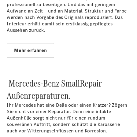
professionell zu beseitigen. Und das mit geringem
Sprinter
Aufwand an Zeit – und an Material. Struktur und Farbe
Fahrgestell
werden nach Vorgabe des Originals reproduziert. Das
eSprinter
Interieur erhält damit sein erstklassig gepflegtes
Fahrgestell
Aussehen zurück.
- elektrisch
Vito
Mehr erfahren
Mercedes-Benz SmallRepair
Vito
Kastenwagen
Außenreparaturen.
eVito
Kastenwagen
Ihr Mercedes hat eine Delle oder einen Kratzer? Zögern
- elektrisch
Sie nicht vor einer Reparatur. Denn eine intakte
Vito Mixto
Außenhülle sorgt nicht nur für einen rundum
Vito Tourer
souveränen Auftritt, sondern schützt die Karosserie
eVito
auch vor Witterungseinflüssen und Korrosion.
Tourer -