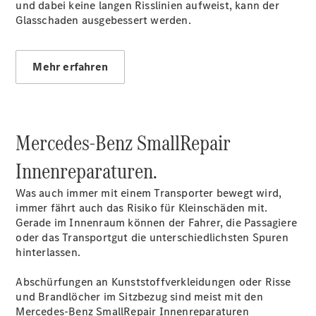
Store
und dabei keine langen Risslinien aufweist, kann der
Gebrauchtwagensuche
Glasschaden ausgebessert werden.
Elektrotransporter
Sprinter
Mehr erfahren
Mercedes-Benz SmallRepair
Sprinter
Innenreparaturen.
Kastenwagen
eSprinter
Was auch immer mit einem Transporter bewegt wird,
Kastenwagen
immer fährt auch das Risiko für Kleinschäden mit.
- elektrisch
Gerade im Innenraum können der Fahrer, die Passagiere
Sprinter
oder das Transportgut die unterschiedlichsten Spuren
Tourer
hinterlassen.
Sprinter
Pritschenfahrzeug
Abschürfungen an Kunststoffverkleidungen oder Risse
eSprinter
und Brandlöcher im Sitzbezug sind meist mit den
Pritschenfahrzeug
Mercedes-Benz SmallRepair Innenreparaturen
- elektrisch