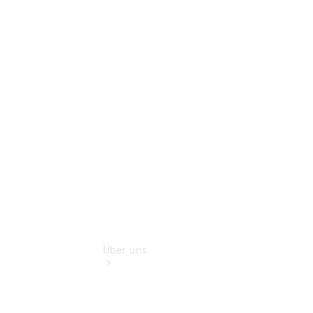
Pannen- &
Schadenhilfe
Service für
Reisemobile
Teile &
Zubehör
Rückrufe &
Umrüstungen
Über uns