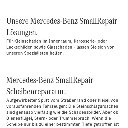
Übersicht
Neuwagenangebote
Unsere Mercedes-Benz SmallRepair
Lösungen.
Für Kleinschäden im Innenraum, Karosserie- oder
Lackschäden sowie Glasschäden - lassen Sie sich von
Übersicht
unseren Spezialisten helfen.
Transporter
Highlights
Leasing
Privatkunden
Mercedes-Benz SmallRepair
Leasing
Gewerbekunden
Scheibenreparatur.
Finanzierung
Privatkunden
Aufgewirbelter Splitt vom Straßenrand oder Kiesel von
Finanzierung
vorausfahrenden Fahrzeugen: Die Steinschlagursachen
Gewerbekunden
sind genauso vielfältig wie die Schadensbilder. Aber ob
Mercedes-
Bienenflügel, Stern- oder Trümmerbruch: Wenn die
Benz
Scheibe nur bis zu einer bestimmten Tiefe getroffen ist