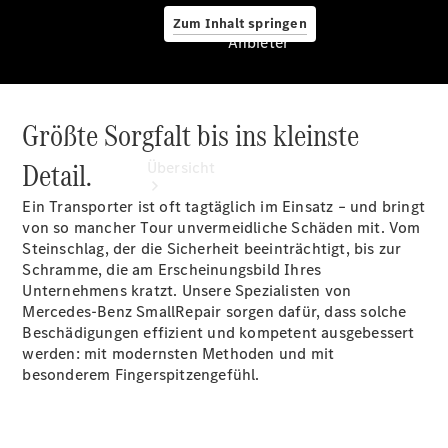
Zum Inhalt springen
Anbieter
Größte Sorgfalt bis ins kleinste
Anbieter
Detail.
Übersicht
Ein Transporter ist oft tagtäglich im Einsatz – und bringt
von so mancher Tour unvermeidliche Schäden mit. Vom
Steinschlag, der die Sicherheit beeinträchtigt, bis zur
Schramme, die am Erscheinungsbild Ihres
Unternehmens kratzt. Unsere Spezialisten von
Mercedes-Benz SmallRepair sorgen dafür, dass solche
Startseite
Beschädigungen effizient und kompetent ausgebessert
Modellübersicht
werden: mit modernsten Methoden und mit
Konfigurator
besonderem Fingerspitzengefühl.
Ansprechpartner
finden
Probefahrt