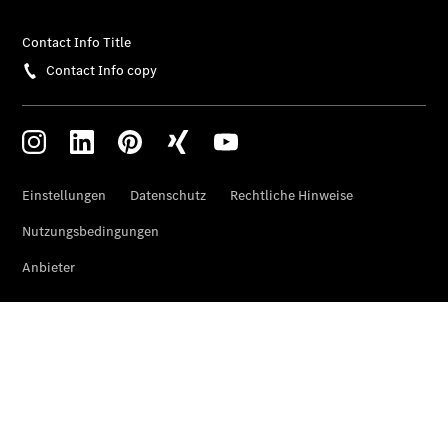
Mercedes-
Benz Rent
Reifen &
Kompletträder
Reifen- und
Komplettradschutz
EU-
Reifenlabel
Transporter-
Service